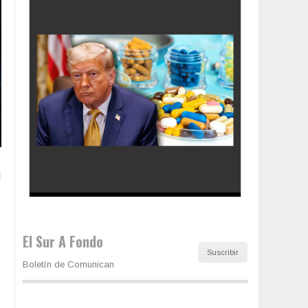
Los latinos le van dando la espalda a Trump
El Sur A Fondo
Suscribir
Boletín de Comunican