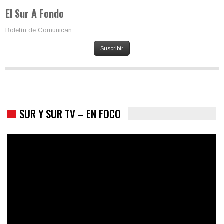
presidenciales
El Sur A Fondo
Boletín de Comunican
Suscribir
SUR Y SUR TV – EN FOCO
Trump y las drogas: la viga en los propios ojos